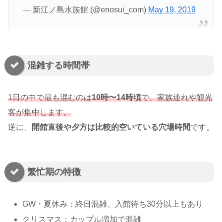
— 新江ノ島水族館 (@enosui_com)
May 19, 2019
混雑する時間帯
1日の中で最も混むのは
10時〜14時頃
で、家族連れや観光
客が集中します。
逆に、
開館直後や夕方は比較的空いている穴場時間
です。
繁忙期の特徴
GW・夏休み：終日混雑、入館待ち30分以上もあり
クリスマス：カップル増加で混雑