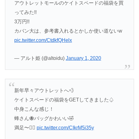
アウトレットモールのケイトスペードの福袋を買
ってみた!!
3万円!!
カバン大は、参考書入れるとかしか使い道ないw
pic.twitter.com/CtdkfQHelx
— アルト姫 (@altoidu)
January 1, 2020
新年早々アウトレットへ💨
ケイトスペードの福袋をGETしてきました♤
中身こんな感じ！
蜂さん🐝バッグかわいい🤣
満足〜🙆‍♀️
pic.twitter.com/CIkrM5i35y