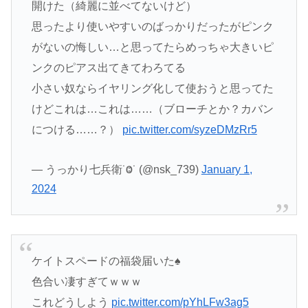
開けた（綺麗に並べてないけど）
思ったより使いやすいのばっかりだったがピンク
がないの悔しい…と思ってたらめっちゃ大きいピ
ンクのピアス出てきてわろてる
小さい奴ならイヤリング化して使おうと思ってた
けどこれは…これは……（ブローチとか？カバン
につける……？）
pic.twitter.com/syzeDMzRr5
— うっかり七兵衛˙Ⱉ˙ (@nsk_739)
January 1,
2024
ケイトスペードの福袋届いた♠️
色合い凄すぎてｗｗｗ
これどうしよう
pic.twitter.com/pYhLFw3ag5