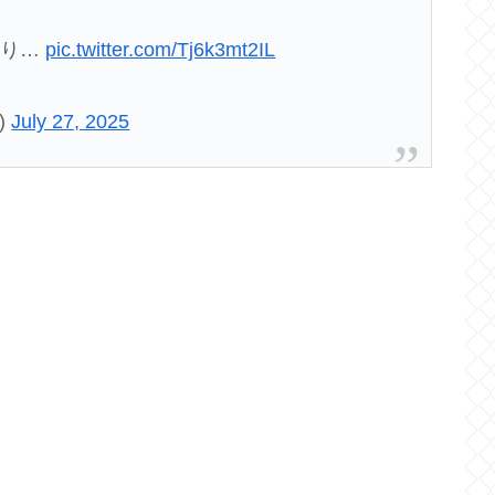
より…
pic.twitter.com/Tj6k3mt2IL
)
July 27, 2025