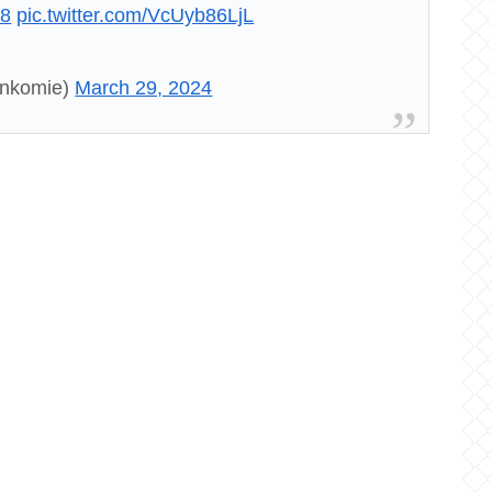
f8
pic.twitter.com/VcUyb86LjL
omie)
March 29, 2024