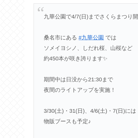
九華公園で4/7(日)までさくらまつり開
桑名市にある
#九華公園
では
ソメイヨシノ、しだれ桜、山桜など
約450本が咲き誇ります✨
期間中は日没から21:30まで
夜間のライトアップを実施！
3/30(土)・31(日)、4/6(土)・7(日)には
物販ブースも予定♪