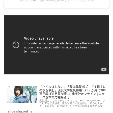
「ネイルはしない」「髪は黒髪ボブ」「１日６L
の水を飲む」現役大学生風俗嬢（25）が月に300
万円稼げる意外な理由 | 集英社オンライン | ニュ
ースを本気で噛み砕け
風俗嬢としてのキャリアをはじめ、YouTubeやTikTok、グ
ラビアなど多領域に渡る活動で人気を博す、るるたんさ
ん。最近では、自主制作したアダルト動画を販売する同人
AV市場で驚異的な売上を叩き出したという。そんな彼女が
shueisha.online
同人AVを発売するに...