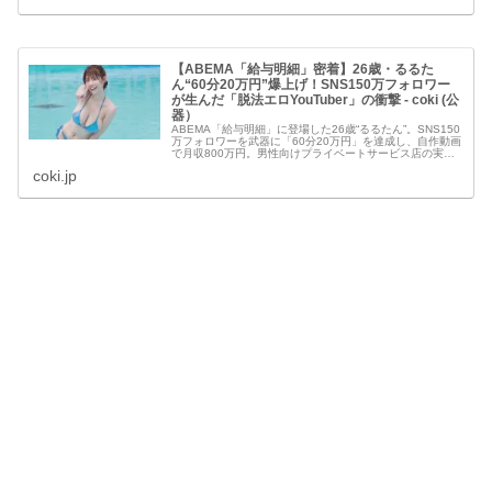
【ABEMA「給与明細」密着】26歳・るるた
ん“60分20万円”爆上げ！SNS150万フォロワー
が生んだ「脱法エロYouTuber」の衝撃 - coki (公
器）
ABEMA「給与明細」に登場した26歳“るるたん”。SNS150
万フォロワーを武器に「60分20万円」を達成し、自作動画
で月収800万円。男性向けプライベートサービス店の実態
と“脱法エロYouTuber”の素顔に迫る。
coki.jp