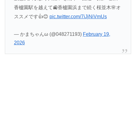
香櫨園駅を越えて🚉香櫨園浜まで続く桜並木🌸オ
ススメです👍😊
pic.twitter.com/7iJjNiVmUs
— かまちゃんω (@048271193)
February 19,
2026