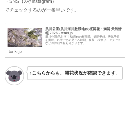
・SNS（XやInstagram）
でチェックするのが一番早いです。
夙川公園(夙川河川敷緑地)の桜開花・満開 天気情
報 2026 - tenki.jp
夙川公園(夙川河川敷緑地)の桜開花・満開予想、天気予報
を掲載。名所ごとの見ごろ時期、夜桜・桜祭り、アクセス
などの詳細情報も分かります。
tenki.jp
↑こちらからも、開花状況が確認できます。