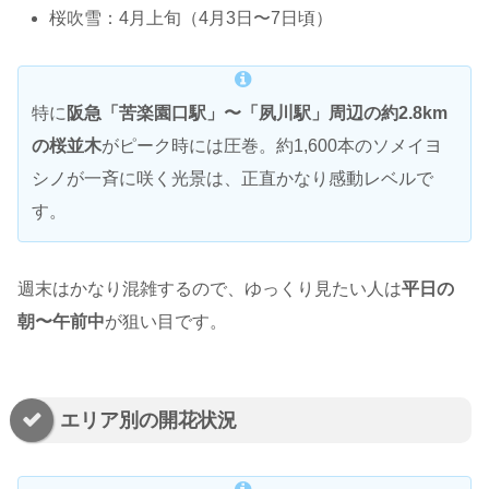
桜吹雪：4月上旬（4月3日〜7日頃）
特に
阪急「苦楽園口駅」〜「夙川駅」周辺の約2.8km
の桜並木
がピーク時には圧巻。約1,600本のソメイヨ
シノが一斉に咲く光景は、正直かなり感動レベルで
す。
週末はかなり混雑するので、ゆっくり見たい人は
平日の
朝〜午前中
が狙い目です。
エリア別の開花状況