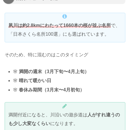
夙川は約2.8kmにわたって1660本の桜が並ぶ名所
で、
「日本さくら名所100選」にも選ばれています。
そのため、特に混むのはこのタイミング
🌸
満開の週末（3月下旬〜4月上旬）
🌸
晴れて暖かい日
🌸
春休み期間（3月末〜4月初旬）
満開付近になると、川沿いの遊歩道は
人がすれ違うの
も少し大変なくらい
になります。