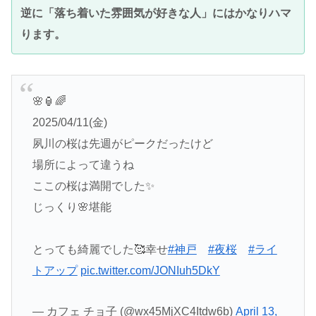
逆に「落ち着いた雰囲気が好きな人」にはかなりハマ
ります。
🌸🏮🌈
2025/04/11(金)
夙川の桜は先週がピークだったけど
場所によって違うね
ここの桜は満開でした✨
じっくり🌸堪能
とっても綺麗でした🥰幸せ
#神戸
#夜桜
#ライ
トアップ
pic.twitter.com/JONIuh5DkY
— カフェ チョ子 (@wx45MjXC4Itdw6b)
April 13,