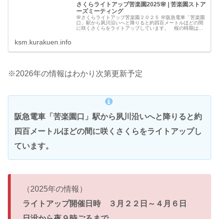
さくらライトアップ苦楽園2025🌸 | 苦楽園ストア
ーズミーティング
🌸さくらライトアップ苦楽園２０２５ 🌸阪急電車「苦楽園
口」駅から夙川沿いへと降りると約四百メートルほどの間
に咲くさくらをライトアップしています。 桜の時期はと
ても賑わうこのエリア。夜もみなさんに桜を楽しんでもら
おうと始めました。
ksm.kurakuen.info
※2026年の情報はわかり次第更新予定
阪急電車「苦楽園口」駅から夙川沿いへと降りると約
四百メートルほどの間に咲くさくらをライトアップし
ています。
（2025年の情報）
ライトアップ開催日時 ３月２２日～４月６日
日没から夜９時ごろまで