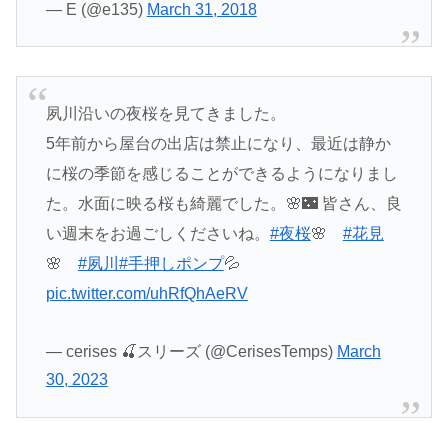
— E (@e135)
March 31, 2018
夙川沿いの夜桜を見てきました。
5年前から屋台の出店は禁止になり、最近は静か
に桜の季節を感じることができるようになりまし
た。水面に映る桜も綺麗でした。🌸🌃 皆さん、良
い週末をお過ごしくださいね。
#夜桜
🌸
#花見
🌸
#夙川
#手押しポンプ
💦
pic.twitter.com/uhRfQhAeRV
— cerises 🍒スリーズ (@CerisesTemps)
March
30, 2023