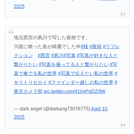
2025
地元西宮の夙川で写した夜桜です。
川面に映った姿が綺麗でした🌸
#桜
#夜桜
#リフレ
クション
#西宮
#夙川
#写真
#写真が好きな人と
繋がりたい
#写真を撮ってる人と繋がりたい
#写
真で奏でる私の世界
#写真で伝えたい私の世界
#
キリトリセカイ
#ファインダー越しの私の世界
#
東京カメラ部
pic.twitter.com/41lmPgDZAW
— dark angel (@darkang73076775)
April 10,
2025