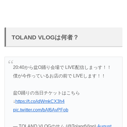
TOLAND VLOGは何者？
20:40から盆O踊り会場で LIVE配信しまっす！！
僕が今作っているお店の前で LIVEします！！
盆O踊りの当日チケットはこちら
↓
https://t.co/idWmkCX3h4
pic.twitter.com/bAf6AvPFob
— TOLAND VLOGのサム (@TolandVlog)
August