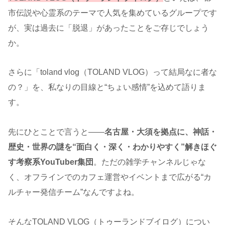
市伝説や心霊系のテーマで人気を集めているグループです
が、実は過去に「脱退」があったことをご存じでしょう
か。
さらに「toland vlog（TOLAND VLOG）って結局なに者な
の？」を、私なりの目線と“ちょい感情”を込めて語りま
す。
先にひとことで言うと――
名古屋・大須を拠点に、神話・
歴史・世界の謎を“面白く・深く・わかりやすく”解きほぐ
す考察系YouTuber集団
。ただの雑学チャンネルじゃな
く、オフラインでのカフェ運営やイベントまで広がる“カ
ルチャー発信チーム”なんですよね。
そんなTOLAND VLOG（トゥーランドブイログ）につい