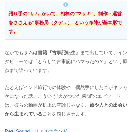
語り手の“サム”がいて、相棒の“マサキ”、制作・運営
をささえる“事務局（クデュ）”という布陣が基本形で
す。
なかでも
サムは書籍『古事記転生』
まで出していて、イン
タビューでは「どうして古事記にハマったの？」という原
点まで語っています。
たとえばインド旅行での体験や、偶然手にした本がキッカ
ケになった話。こういう“火がついた瞬間”のエピソード
は、彼らの動画が机上の空論じゃなく、
旅や人との出会い
から生まれている
ことを感じさせます。
Real Sound｜リアルサウンド