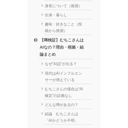
身長について（推測）
出身・暮らし
趣味・好きなこと（投
稿から推測）
【噂検証】むちこさんは
AIなの？理由・根拠・結
論まとめ
なぜ“AI説”が出る？
現代はAIインフルエン
サーが増えている
むちこさんの場合は“AI
確定”の証拠なし
どんな噂があるの？
結論 むちこさんは
「AIかどうか不明」