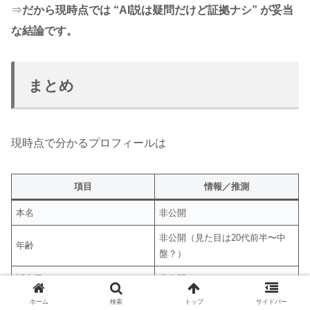
⇒
だから現時点では “AI説は疑問だけど証拠ナシ” が妥当
な結論です。
まとめ
現時点で分かるプロフィールは
項目
情報／推測
本名
非公開
非公開（見た目は20代前半〜中
年齢
盤？）
誕生日
非公開
非公開（写真から160cm前後？
ホーム
検索
トップ
サイドバー