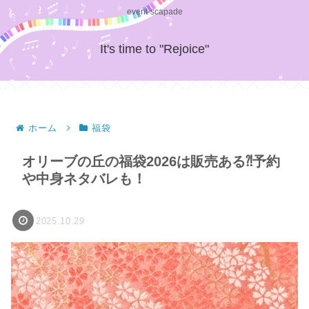
event-scapade
It's time to "Rejoice"
ホーム
福袋
オリーブの丘の福袋2026は販売ある⁈予約
や中身ネタバレも！
2025.10.29