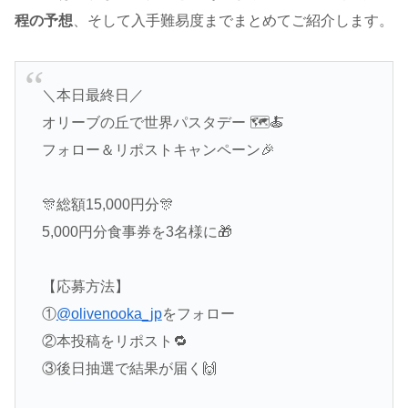
程の予想
、そして入手難易度までまとめてご紹介します。
＼本日最終日／
オリーブの丘で世界パスタデー 🗺🍝
フォロー＆リポストキャンペーン🎉
🎊総額15,000円分🎊
5,000円分食事券を3名様に🎁
【応募方法】
①
@olivenooka_jp
をフォロー
②本投稿をリポスト🔁
③後日抽選で結果が届く🙌