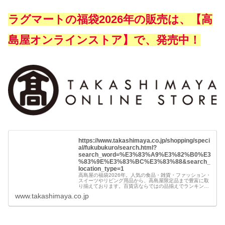
ラグマートの福袋2026年の販売は、【高
島屋オンラインストア】で、発売中！
https://www.takashimaya.co.jp/shopping/speci
al/fukubukuro/search.html?
search_word=%E3%83%A9%E3%82%B0%E3
%83%9E%E3%83%BC%E3%83%88&search_
location_type=1
高島屋の福袋2026年。人気の食品・雑貨・ファッション・
スイーツやリビング用品から、高島屋限定品まで豊富に取
り揃えております。百貨店ならではの品揃えでランキング
や予算、ブランドからもお選びいただけます。数量限定ア
www.takashimaya.co.jp
イテムは売り切れご容赦！ご予...