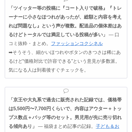
「ツイッター等の投稿に『コート入りで破格』『トレ
ーナーに小さなほつれがあったが、総額と内容を考え
れば問題なし』という声が複数。配送品の個体差はあ
るけどトータルでは満足している投稿が多い」
— 口
コミ抜粋・まとめ。
ファッションコクシネル
➡そうそう、細かいほつれやボタンのきつさは稀にあ
るけど“価格対比で許容できる”という意見が多数派。
気になる人は到着後すぐチェックを。
「京王や大丸系で過去に販売された記録では、価格帯
は5,500円〜7,700円くらいで、内容はアウター＋トッ
プス数点＋バッグ等のセット。男児用が先に売り切れ
る傾向あり」
— 福袋まとめ記事の記録。
子ども＆お